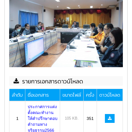
รายการเอกสารดาวน์โหลด
ลำดับ
ชื่อเอกสาร
ขนาดไฟล์
ครั้ง
ดาวน์โหลด
ประกาศการแต่ง
ตั้งคณะทำงาน
1
ให้คำปรึกษาตอบ
105 KB.
351
คำถามทาง
จริยธรรม2566