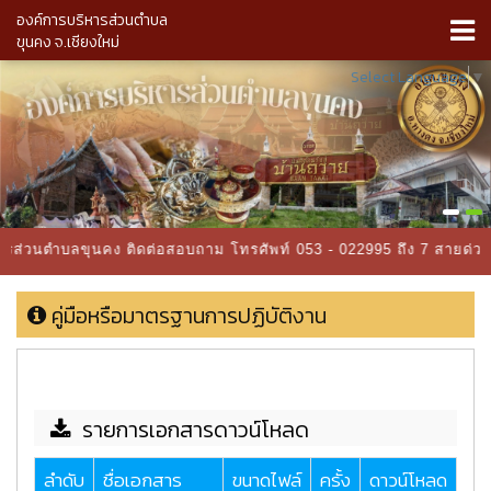
องค์การบริหารส่วนตำบล
ขุนคง จ.เชียงใหม่
Select Language
▼
ริหารส่วนตำบลขุนคง ติดต่อสอบถาม โทรศัพท์ 053 - 022995 ถึง 7 สายด
คู่มือหรือมาตรฐานการปฏิบัติงาน
รายการเอกสารดาวน์โหลด
ลำดับ
ชื่อเอกสาร
ขนาดไฟล์
ครั้ง
ดาวน์โหลด