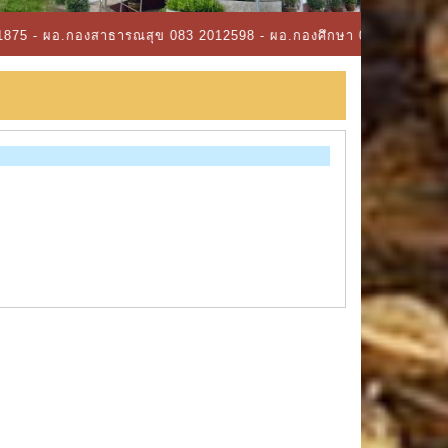
งสาธารณสุข 083 2012598 - ผอ.กองศึกษา 091 8532945 - ผอ.กองคลัง 0