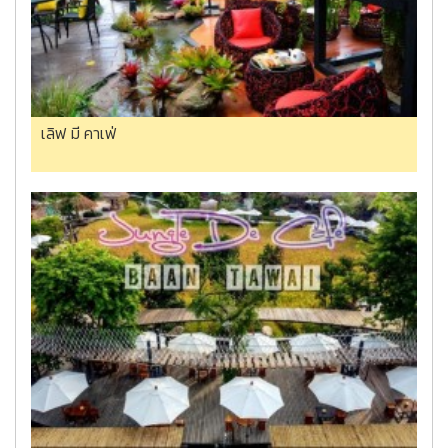
เลิฟ มี คาเฟ่