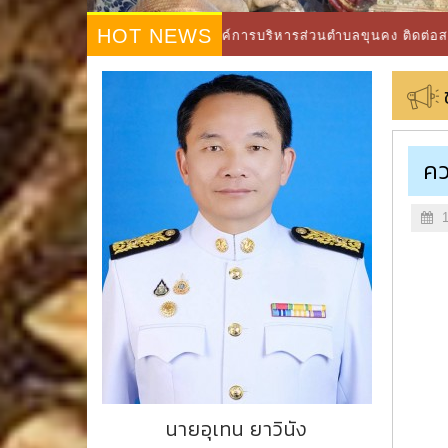
HOT NEWS
นดีต้อนรับเข้าสู่องค์การบริหารส่วนตำบลขุนคง ติดต่อสอบถาม โทรศัพท
คว
1
นายอุเทน ยาวินัง