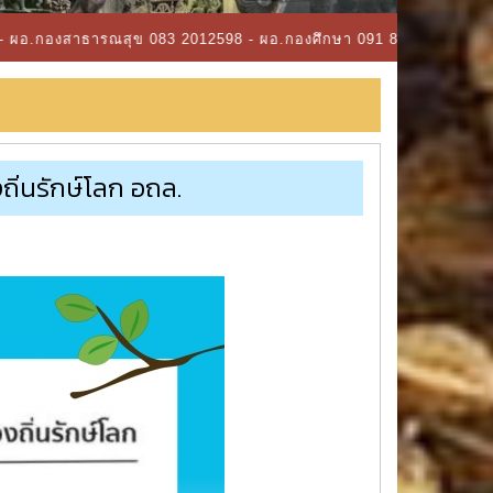
ณสุข 083 2012598 - ผอ.กองศึกษา 091 8532945 - ผอ.กองคลัง 082 219
่นรักษ์โลก อถล.