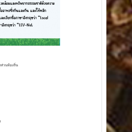
่วนท้องถิ่น
ย