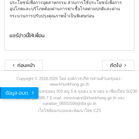
ประโยชน์เพื่อการอุตสาหกรรม ส่วนการใช้ประโยชน์เพื่อการ
อุปโภคและบริโภคต้องผ่านการฆ่าเชื้อโรคตามปกติและผ่าน
กระบวนการปรับปรุงคุณภาพน้ำเป็นพิเศษก่อน
แชร์ข่าวนี้ให้เพื่อน:
ก่อนหน้า
ถัดไป
Copyright © 2018-2026 โดย องค์การบริหารส่วนตำบลขุนคง -
www.khunkhong.go.th
ข้อมูล อบต.
องค์การบริหารส่วนตำบลขุนคง 303 หมู่ 5 ต.ขุนคง อ.หางดง จ.เชียงใหม่ 50230
โทร. 053-022995-7 E-mail: ministrator@khunkhong.go.th และ
saraban_06501506@dla.go.th
เว็บไซต์ออกแบบและพัฒนาโดย C2S