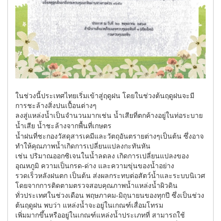
ในช่วงนี้ประเทศไทยเริ่มเข้าสู่ฤดูฝน โดยในช่วงต้นฤดูฝนจะมี
การชะล้างสิ่งปนเปื้อนต่างๆ
ลงสู่แหล่งน้ำเป็นจำนวนมากเช่น น้ำเสียที่ตกค้างอยู่ในท่อระบาย
น้ำเสีย น้ำชะล้างจากพื้นที่เกษตร
น้ำฝนที่ชะกองวัสดุสารเคมีและวัตถุอันตรายต่างๆเป็นต้น ซึ่งอาจ
ทำให้คุณภาพน้ำเกิดการเปลี่ยนแปลงกะทันหัน
เช่น ปริมาณออกซิเจนในน้ำลดลง เกิดการเปลี่ยนแปลงของ
อุณหภูมิ ความเป็นกรด-ด่าง และความขุ่นของน้ำอย่าง
รวดเร็วหลังฝนตก เป็นต้น ส่งผลกระทบต่อสัตว์น้ำและระบบนิเวศ
โดยจากการติดตามตรวจสอบคุณภาพน้ำแหล่งน้ำผิวดิน
ทั่วประเทศในช่วงเดือน พฤษภาคม-มิถุนายนของทุกปี ซึ่งเป็นช่วง
ต้นฤดูฝน พบว่า แหล่งน้ำจะอยู่ในเกณฑ์เสื่อมโทรม
เพิ่มมากขึ้นหรืออยู่ในเกณฑ์แหล่งน้ำประเภทที่ สามารถใช้